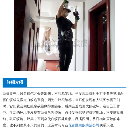
详细介绍
白蚁畏光，只是偶尔才会走出来，不容易发现。当发现白蚁时千万不要先试图杀
害白蚁或先搬走白蚁危害物，因为白蚁很敏感，当它们发现有人试图伤害它们
时，它们就会四处乱窜或隐藏得更隐蔽。后期会造成更大的破坏。在自己工作
中、生活的环境中发现有白蚁危害迹象，必须妥善保护好蚁害现场，不要随意搬
动，破坏蚁路、蚁巢，否则会使白蚁四处逃散，爬满四周，从而增加灭治的难
度，达不到整巢杀灭的目的，应及时与专业
花都区白蚁防治公司
联系灭治。