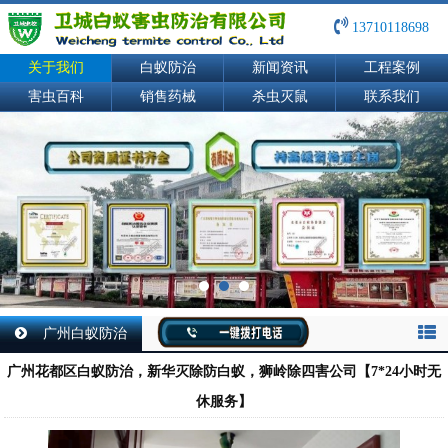
13710118698
关于我们
白蚁防治
新闻资讯
工程案例
害虫百科
销售药械
杀虫灭鼠
联系我们
广州白蚁防治
广州花都区白蚁防治，新华灭除防白蚁，狮岭除四害公司【7*24小时无
休服务】