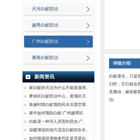
天河白蚁防治
越秀白蚁防治
广州白蚁防治
番禺白蚁防治
详细介绍:
白蚁畏光，只是
新闻资讯
们时，它们就会
家白蚁的灭治为什么不能直接用..
意搬动，破坏蚁
萝岗区白蚁防治中心，黄埔区灭..
治。
装修时喷白蚁预防药水后需空置..
家中如何预防白蚁-广州越秀区..
白蚁是一种另人厌恶的昆虫-广..
温暖潮湿的地方适宜白蚁的生长..
如何根据排泄物来判定是否是白..