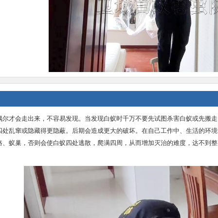
偶尔才会走出来，不容易发现。当发现白蚁时千万不要先试图杀害白蚁或先搬走
四处乱窜或隐藏得更隐蔽。后期会造成更大的破坏。在自己工作中、生活的环境
路、蚁巢，否则会使白蚁四处逃散，爬满四周，从而增加灭治的难度，达不到整