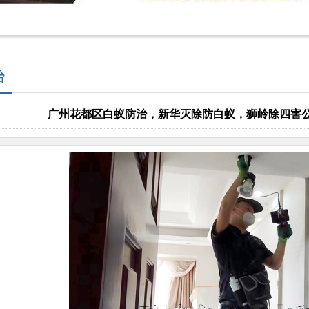
治
广州花都区白蚁防治，新华灭除防白蚁，狮岭除四害公司