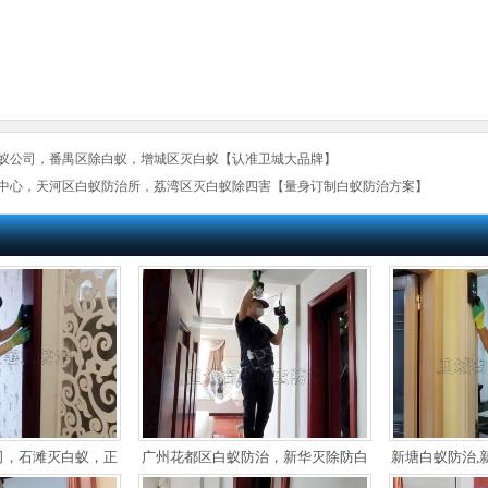
蚁公司，番禺区除白蚁，增城区灭白蚁【认准卫城大品牌】
中心，天河区白蚁防治所，荔湾区灭白蚁除四害【量身订制白蚁防治方案】
司，石滩灭白蚁，正
广州花都区白蚁防治，新华灭除防白
新塘白蚁防治,