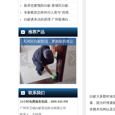
新房也要预防白蚁-黄埔区白蚁..
专家教您怎样对付人类与“四害..
白蚁诱杀法的原理-广州新塘白..
推荐产品
萝岗除四害公
广州白蚁防治中心,广州白蚁防
越秀区白蚁防治公司
联系我们
白蚁大多数时候
24小时免费服务热线：4006-846-998
素，因为纤维素
广州市卫城白蚁害虫防治有限公司
依赖木结构以及
联系人：古经理