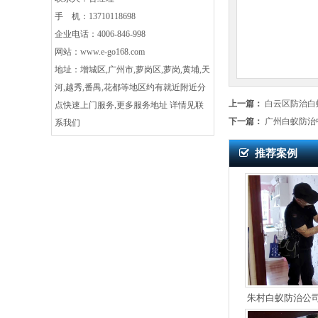
手 机：13710118698
企业电话：4006-846-998
网站：
www.e-go168.com
地址：增城区,广州市,萝岗区,萝岗,黄埔,天
河,越秀,番禺,花都等地区约有就近附近分
上一篇：
白云区防治白
点快速上门服务,更多服务地址 详情见联
下一篇：
广州白蚁防治
系我们
推荐案例
朱村白蚁防治公