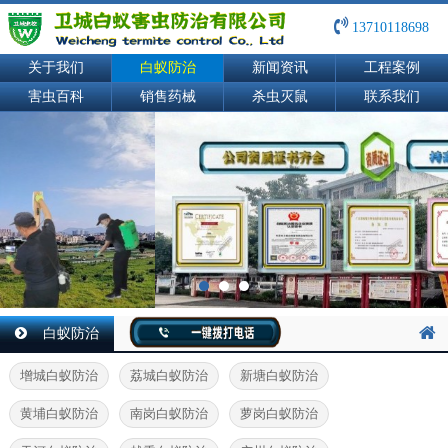
13710118698
关于我们
白蚁防治
新闻资讯
工程案例
害虫百科
销售药械
杀虫灭鼠
联系我们
白蚁防治
增城白蚁防治
荔城白蚁防治
新塘白蚁防治
黄埔白蚁防治
南岗白蚁防治
萝岗白蚁防治