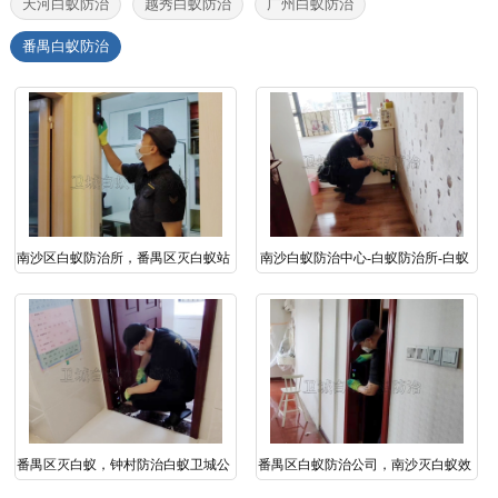
天河白蚁防治
越秀白蚁防治
广州白蚁防治
番禺白蚁防治
南沙区白蚁防治所，番禺区灭白蚁站
南沙白蚁防治中心-白蚁防治所-白蚁
（卫城虫控）
防疫站您的放心选择
番禺区灭白蚁，钟村防治白蚁卫城公
番禺区白蚁防治公司，南沙灭白蚁效
司灭杀更彻底！
果百分百