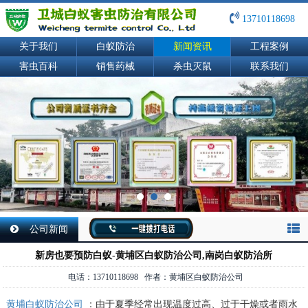
13710118698
关于我们
白蚁防治
新闻资讯
工程案例
害虫百科
销售药械
杀虫灭鼠
联系我们
公司新闻
新房也要预防白蚁-黄埔区白蚁防治公司,南岗白蚁防治所
电话：13710118698 作者：黄埔区白蚁防治公司
黄埔白蚁防治公司
：由于夏季经常出现温度过高、过于干燥或者雨水