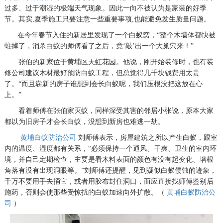
过多、过于潮湿的极端天气现象。因此一向不被认为是家装的好季
节。其实,夏季施工只要注意一些重要事项,也能避免发生质量问题。
在今年春节入住的新居里发现了一个白蚁窝，“整个木墙体都快被
蛀掉了，消杀白蚁的师傅看了之后，竟‘敲’出一个大巢穴来！”
张伯的新家位于黄埔区天虹花园。他说，刚开始装修时，也有装
修公司建议木材最好预防白蚁工程，但总觉得几千块钱费用太贵
了。“而且崭新的房子谁想到会长白蚁呢，我们压根没把这放在心
上。”
看着师傅在张伯家灭蚁，同样深受其害的邻居小张说，原本大家
都以为旧房子才会长白蚁，没想到新房也难逃一劫。
黄埔白蚁防治公司
刘师傅表示，房屋建筑之所以产生白蚁，跟室
内的温度、湿度都有关系，“必须保持一个通风、干爽、卫生的室内环
境，并自己定期检查，主要是看木料表面的颜色有没有起变化、墙根
角落有没有出现洞眼等。”刘师傅还提醒，见到疑似白蚁侵蚀的迹象，
千万不要用手去捅它，或者用胶布封住洞口，而应直接找师傅鉴别后
施药，否则会使那些受惊扰的白蚁加速向外扩散。（
黄埔白蚁防治公
司
）