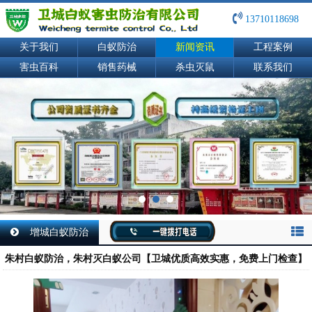
13710118698
关于我们
白蚁防治
新闻资讯
工程案例
害虫百科
销售药械
杀虫灭鼠
联系我们
增城白蚁防治
朱村白蚁防治，朱村灭白蚁公司【卫城优质高效实惠，免费上门检查】