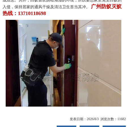
成后患。另外，白蚁喜欢阴暗潮湿的环境，所以要想家里免受白蚁的
广州防蚁灭蚁
入侵，保持居家的通风干燥及清洁卫生首当其冲。
热线：13710118698
发表日期：2026/8/3 浏览次数：11682