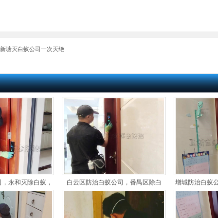
,新塘灭白蚁公司一次灭绝
司，永和灭除白蚁，
白云区防治白蚁公司，番禺区除白
增城防治白蚁
修防白蚁
蚁，增城区灭白蚁【认准卫城大品
蚁，黄埔消杀
牌】