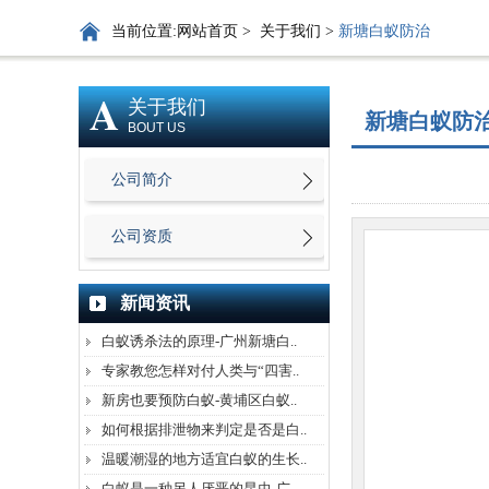
当前位置:
网站首页
>
关于我们
>
新塘白蚁防治
A
关于我们
新塘白蚁防
BOUT US
公司简介
公司资质
新闻资讯
白蚁诱杀法的原理-广州新塘白..
专家教您怎样对付人类与“四害..
新房也要预防白蚁-黄埔区白蚁..
如何根据排泄物来判定是否是白..
温暖潮湿的地方适宜白蚁的生长..
白蚁是一种另人厌恶的昆虫-广..