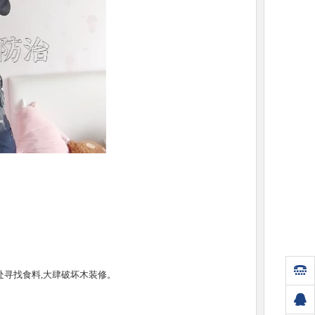
在墙壁内修筑蚁路,四处寻找食料,大肆破坏木装修。