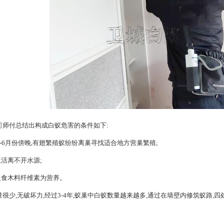
司
师付总结出构成白蚁危害的条件如下:
年4-6月份傍晚,有翅繁殖蚁纷纷离巢寻找适合地方营巢繁殖;
生活离不开水源;
取食木料纤维素为营养。
数量很少,无破坏力,经过3-4年,蚁巢中白蚁数量越来越多,通过