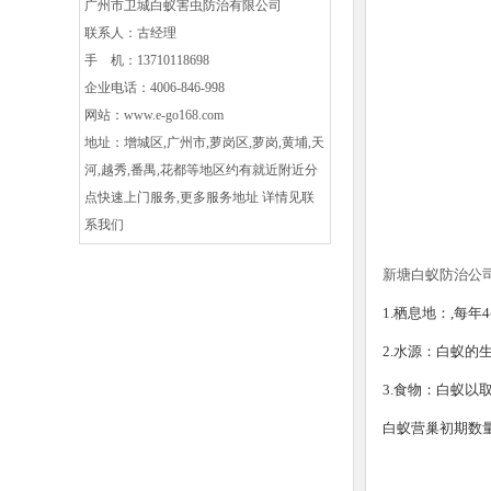
广州市卫城白蚁害虫防治有限公司
联系人：古经理
手 机：13710118698
企业电话：4006-846-998
网站：
www.e-go168.com
地址：增城区,广州市,萝岗区,萝岗,黄埔,天
河,越秀,番禺,花都等地区约有就近附近分
点快速上门服务,更多服务地址 详情见联
系我们
新塘白蚁防治公
1.栖息地：,每
2.水源：白蚁的
3.食物：白蚁以
白蚁营巢初期