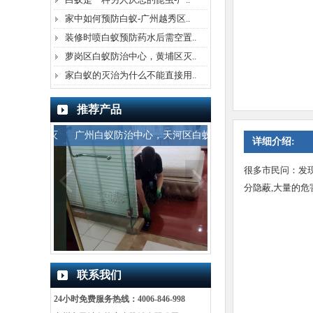
家中如何预防白蚁-广州越秀区..
装修时喷白蚁预防药水后需空置..
萝岗区白蚁防治中心，黄埔区灭..
家白蚁的灭治为什么不能直接用..
推荐产品
，天河区灭
广州白蚁防治中心，天河区白蚁
广州花都区白蚁防治
详细介绍:
很多市民问：发
分隐蔽,大量的危
联系我们
24小时免费服务热线：4006-846-998