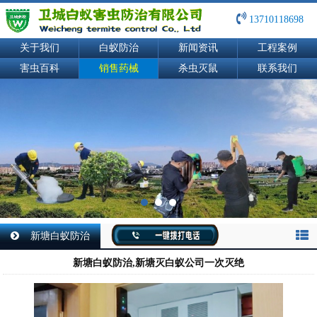
13710118698
关于我们
白蚁防治
新闻资讯
工程案例
害虫百科
销售药械
杀虫灭鼠
联系我们
新塘白蚁防治
新塘白蚁防治,新塘灭白蚁公司一次灭绝